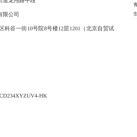
街道龙翔路中段
有限公司
谷一街10号院8号楼12层1201（北京自贸试
234XYZUV4-HK