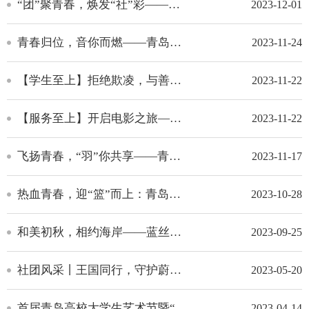
“团”聚青春，焕发“社”彩——青岛工程职业学院开展“社团巡礼月”系列主题活动
2023-12-01
青春归位，音你而燃——青岛工程职业学院第五届校园十佳歌手大赛决赛圆满落幕
2023-11-24
【学生至上】拒绝欺凌，与善同行——青岛工程职业学院举行预防校园欺凌观影活动
2023-11-22
【服务至上】开启电影之旅——青岛工程职业学院尚逸影院正式上线啦！
2023-11-22
飞扬青春，“羽”你共享——青岛工程职业学院第二届“飞羽杯”羽毛球比赛圆满结束
2023-11-17
热血青春，迎“篮”而上：青岛工程职业学院2023年“迎新杯”学生篮球赛圆满落幕
2023-10-28
和美初秋，相约海岸——蓝丝带海洋保护志愿服务社开展净滩活动
2023-09-25
社团风采丨王国同行，守护蔚蓝海洋
2023-05-20
首届青岛高校大学生艺术节暨“国旗情，爱国心”青岛工程职业学院首届合唱展演圆满落幕
2023-04-14